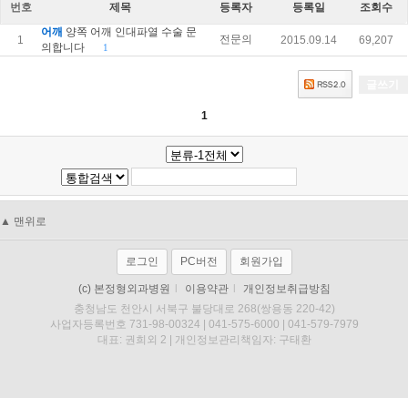
번호
제목
등록자
등록일
조회수
어깨
양쪽 어깨 인대파열 수술 문
전문의
1
2015.09.14
69,207
의합니다
1
글쓰기
1
▲ 맨위로
로그인
PC버전
회원가입
(c) 본정형외과병원
l
이용약관
l
개인정보취급방침
충청남도 천안시 서북구 불당대로 268(쌍용동 220-42)
사업자등록번호 731-98-00324 | 041-575-6000 | 041-579-7979
대표: 권희외 2 | 개인정보관리책임자: 구태환